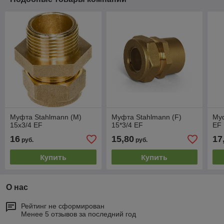
Муфта Stahlmann (М)
Муфта Stahlmann (F)
Муф
15х3/4 EF
15*3/4 EF
EF
16
15,80
17
руб.
руб.
Купить
Купить
О нас
Рейтинг не сформирован
Менее 5 отзывов за последний год