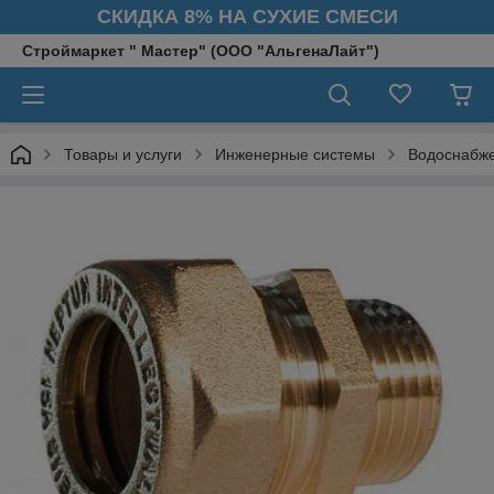
СКИДКА 8% НА СУХИЕ СМЕСИ
Строймаркет " Мастер" (ООО "АльгенаЛайт")
Товары и услуги
Инженерные системы
Водоснабж