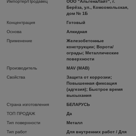
Импортер/Продавец
ООО "АльгенаЛайт", г.
Берёза, ул., Комсомольская,
дом № 1Б
Концентрация
Готовый
Основа
Алкидная
Применение
Железобетонные
конструкции; Ворота/
ограды; Металлические
поверхности
Производитель
MAV (МАВ)
Свойства
Защита от коррозии;
Повышенная фиксация
(адгезия); Быстрое время
высыхания
Страна изготовления
БЕЛАРУСЬ
ТОП ПРОДАЖ
Да
Тип поверхности
Металл
Тип работ
Для внутренних работ / Для