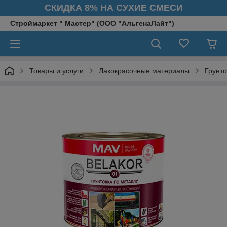
СКИДКА 8% НА СУХИЕ СМЕСИ
Строймаркет " Мастер" (ООО "АльгенаЛайт")
Товары и услуги
Лакокрасочные материалы
Грунто