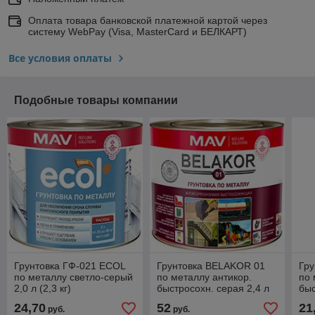
Оплата товара банковской платежной картой через
систему WebPay (Visa, MasterCard и БЕЛКАРТ)
Все условия оплаты
Подобные товары компании
Грунтовка ГФ-021 ECOL
Грунтовка BELAKOR 01
Гр
по металлу светло-серый
по металлу антикор.
по 
2,0 л (2,3 кг)
быстросохн. серая 2,4 л
быс
(2,3 кг)
кор
24,70
52
21
руб.
руб.