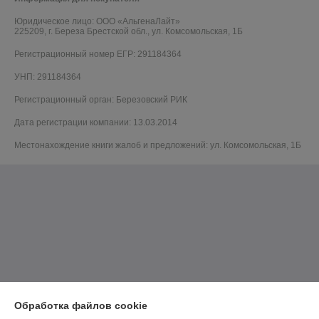
Юридическое лицо:
ООО «АльгенаЛайт»
225209, г. Береза Брестской обл., ул. Комсомольская, 1Б
Регистрационный номер ЕГР: 291184364
УНП: 291184364
Регистрационный орган: Березовский РИК
Дата регистрации компании: 13.03.2014
Местонахождение книги жалоб и предложений: ул. Комсомольская, 1Б
Обработка файлов cookie