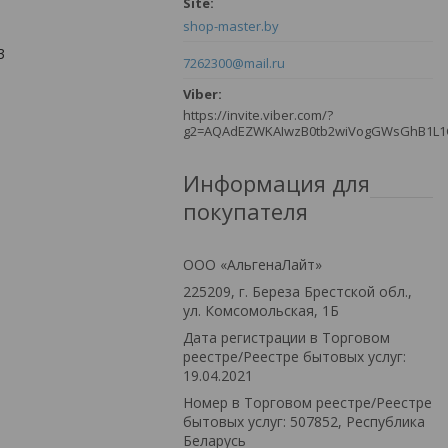
shop-master.by
3
7262300@mail.ru
https://invite.viber.com/?
g2=AQAdEZWKAIwzB0tb2wiVogGWsGhB1L
Информация для
покупателя
ООО «АльгенаЛайт»
225209, г. Береза Брестской обл.,
ул. Комсомольская, 1Б
Дата регистрации в Торговом
реестре/Реестре бытовых услуг:
19.04.2021
Номер в Торговом реестре/Реестре
бытовых услуг: 507852, Республика
Беларусь