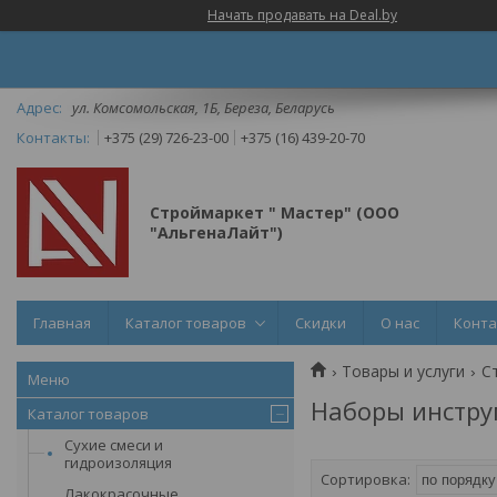
Начать продавать на Deal.by
ул. Комсомольская, 1Б, Береза, Беларусь
+375 (29) 726-23-00
+375 (16) 439-20-70
Строймаркет " Мастер" (ООО
"АльгенаЛайт")
Главная
Каталог товаров
Скидки
О нас
Конт
Товары и услуги
С
Наборы инстру
Каталог товаров
Сухие смеси и
гидроизоляция
Лакокрасочные