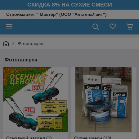
СКИДКА 8% НА СУХИЕ СМЕСИ
Строймаркет " Мастер" (ООО "АльгенаЛайт")
Фотогалерея
Фотогалерея
Основной раздел
(
1
)
Сухие смеси
(
13
)