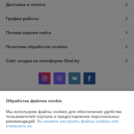
Доставка и оплата
График работы
Полная версия сайта
Политика обработки cookies
Сайт создан на платформе Deal.by
Информация для покупателя
Обработка файлов cookie
Юридическое лицо:
ООО «АльгенаЛайт»
Мы используем файлы cookies для обеспечения удобства
225209, г. Береза Брестской обл., ул. Комсомольская, 1Б
пользователей портала и предоставления персональных
рекомендаций.
Вы можете настроить файлы cookies или
Регистрационный номер ЕГР: 291184364
отключить их.
УНП: 291184364