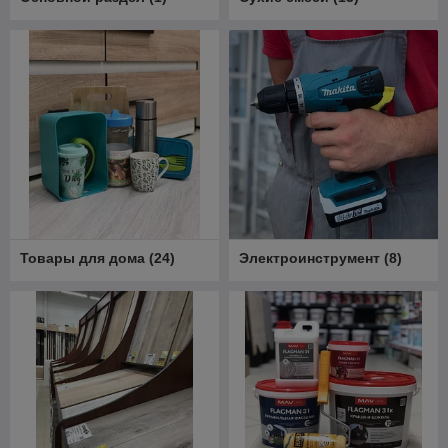
Товары для дома
(
24
)
Электроинструмент
(
8
)