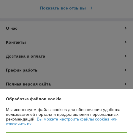
Показать все отзывы
О нас
Контакты
Доставка и оплата
График работы
Полная версия сайта
Политика обработки cookies
Обработка файлов cookie
Мы используем файлы cookies для обеспечения удобства
Сайт создан на платформе Deal.by
пользователей портала и предоставления персональных
рекомендаций.
Вы можете настроить файлы cookies или
отключить их.