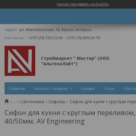
Начать продавать на Deal.by
ул. Комсомольская, 1Б, Береза, Беларусь
+375 (29) 726-23-00
+375 (16) 439-20-70
Строймаркет " Мастер" (ООО
"АльгенаЛайт")
Главная
Каталог товаров
Скидки
О нас
Конт
...
Сантехника
Сифоны
Сифон для кухни с круглым перел
Сифон для кухни с круглым переливом, в
40/50мм, AV Engineering