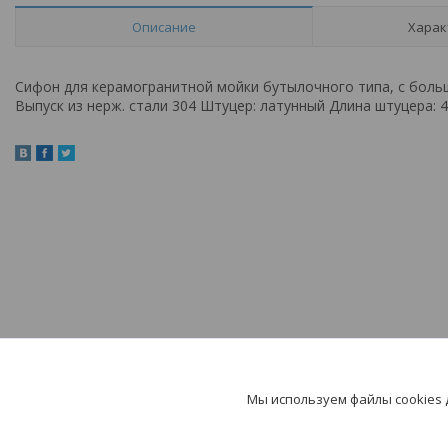
Описание
Харак
Сифон для керамогранитной мойки бутылочного типа, с боль
Выпуск из нерж. стали 304 Штуцер: латунный Длина штуцера: 4
Мы используем файлы cookies