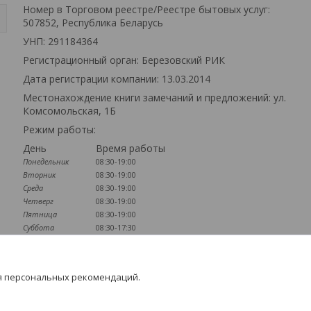
Номер в Торговом реестре/Реестре бытовых услуг:
507852, Республика Беларусь
УНП: 291184364
м
Регистрационный орган: Березовский РИК
Дата регистрации компании: 13.03.2014
Местонахождение книги замечаний и предложений: ул.
Комсомольская, 1Б
Режим работы:
День
Время работы
Понедельник
08:30-19:00
Вторник
08:30-19:00
Среда
08:30-19:00
Четверг
08:30-19:00
Пятница
08:30-19:00
Суббота
08:30-17:30
Воскресенье
09:00-16:00
Наличие документов
я персональных рекомендаций.