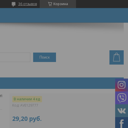
36 отзывов
Корзина
Поиск
ring
В наличии 4 ед.
Код:
AVE129777
29,20
руб.