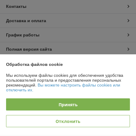
Контакты
Доставка и оплата
График работы
Полная версия сайта
Политика обработки cookies
Обработка файлов cookie
Мы используем файлы cookies для обеспечения удобства
Сайт создан на платформе Deal.by
пользователей портала и предоставления персональных
рекомендаций.
Вы можете настроить файлы cookies или
отключить их.
Принять
Информация для покупателя
Отклонить
Юридическое лицо:
ООО «АльгенаЛайт»
225209, г. Береза Брестской обл., ул. Комсомольская, 1Б