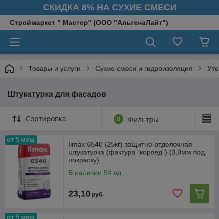
СКИДКА 8% НА СУХИЕ СМЕСИ
Строймаркет " Мастер" (ООО "АльгенаЛайт")
Товары и услуги
Сухие смеси и гидроизоляция
Уте
Штукатурка для фасадов
Сортировка
0
Фильтры
от 5 меш
Ilmax 6540 (25кг) защитно-отделочная
штукатурка (фактура "короед") (3,0мм под
покраску)
В наличии 54 ед.
23,10
руб.
от 5 меш