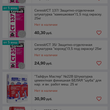
от 5 меш
Ceresit/СТ 137/ Защитно-отделочная
штукатурка "камешковая"/1,5 под окраску.
25кг
Нет в наличии
40,30
руб.
от 5 меш
Ceresit/СТ 35/ Защитно-отделочная
штукатурка "короед"/3,5 под окраску/ 25кг
Нет в наличии
24,90
руб.
"Тайфун Мастер" №22В Штукатурка
цементная финишная БЕЛАЯ "шуба" для
нар. и вн. работ меш. 25 кг
Нет в наличии
30,90
руб.