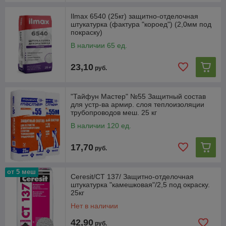
Ilmax 6540 (25кг) защитно-отделочная
штукатурка (фактура "короед") (2,0мм под
покраску)
В наличии 65 ед.
23,10
руб.
"Тайфун Мастер" №55 Защитный состав
для устр-ва армир. слоя теплоизоляции
трубопроводов меш. 25 кг
В наличии 120 ед.
17,70
руб.
от 5 меш
Ceresit/СТ 137/ Защитно-отделочная
штукатурка "камешковая"/2,5 под окраску.
25кг
Нет в наличии
42,90
руб.