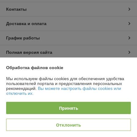
Контакты
Доставка и оплата
График работы
Полная версия сайта
Политика обработки cookies
Обработка файлов cookie
Мы используем файлы cookies для обеспечения удобства
Сайт создан на платформе Deal.by
пользователей портала и предоставления персональных
рекомендаций.
Вы можете настроить файлы cookies или
отключить их.
Принять
Информация для покупателя
Отклонить
Юридическое лицо:
ООО «АльгенаЛайт»
225209, г. Береза Брестской обл., ул. Комсомольская, 1Б