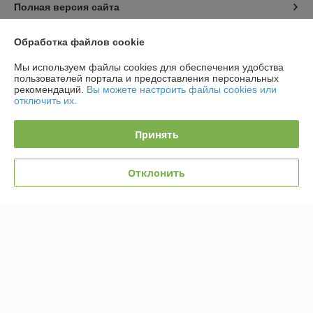
Полная версия сайта
Политика обработки cookies
Обработка файлов cookie
Мы используем файлы cookies для обеспечения удобства
Сайт создан на платформе Deal.by
пользователей портала и предоставления персональных
рекомендаций.
Вы можете настроить файлы cookies или
отключить их.
Принять
Информация для покупателя
Отклонить
Юридическое лицо:
ООО «АльгенаЛайт»
225209, г. Береза Брестской обл., ул. Комсомольская, 1Б
Регистрационный номер ЕГР: 291184364
УНП: 291184364
Регистрационный орган: Березовский РИК
Дата регистрации компании: 13.03.2014
Местонахождение книги жалоб и предложений: ул. Комсомольская, 1Б