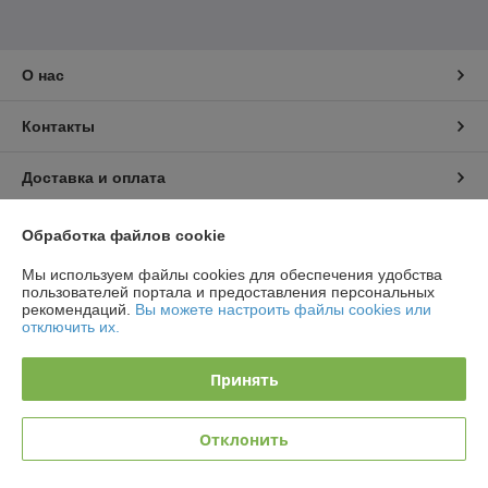
О нас
Контакты
Доставка и оплата
График работы
Обработка файлов cookie
Мы используем файлы cookies для обеспечения удобства
Полная версия сайта
пользователей портала и предоставления персональных
рекомендаций.
Вы можете настроить файлы cookies или
отключить их.
Политика обработки cookies
Принять
Сайт создан на платформе undefined
Отклонить