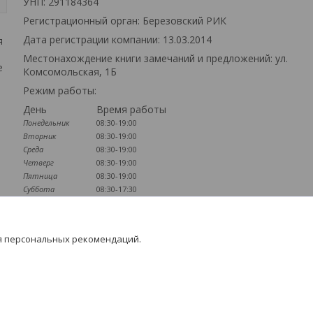
УНП: 291184364
Регистрационный орган: Березовский РИК
Дата регистрации компании: 13.03.2014
я
Местонахождение книги замечаний и предложений: ул.
е
Комсомольская, 1Б
Режим работы:
День
Время работы
Понедельник
08:30-19:00
Вторник
08:30-19:00
Среда
08:30-19:00
Четверг
08:30-19:00
Пятница
08:30-19:00
Суббота
08:30-17:30
Воскресенье
09:00-16:00
Наличие документов
я персональных рекомендаций.