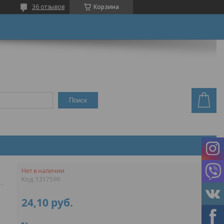
36 отзывов
Корзина
Поиск
Нет в наличии
Код:
1317599
24,10
руб.