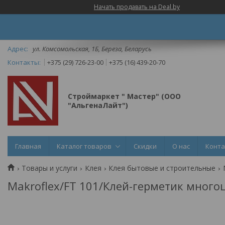
Начать продавать на Deal.by
ул. Комсомольская, 1Б, Береза, Беларусь
+375 (29) 726-23-00
+375 (16) 439-20-70
Строймаркет " Мастер" (ООО
"АльгенаЛайт")
Главная
Каталог товаров
Скидки
О нас
Конт
Товары и услуги
Клея
Клея бытовые и строительные
Makroflex/FT 101/Клей-герметик много