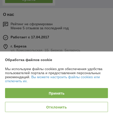
О нас
Рейтинг не сформирован
Менее 5 отзывов за последний год
Работает с 17.04.2017
г. Береза
ул. Комсомольская, 1Б, Береза, Беларусь
Контакты
Обработка файлов cookie
Мы используем файлы cookies для обеспечения удобства
Сегодня работает с 08:30 до 19:00
пользователей портала и предоставления персональных
Показать весь график работы
рекомендаций.
Вы можете настроить файлы cookies или
отключить их.
Отзывы о магазине
Принять
36 отзывов за всё время
Отклонить
Вячеслав
22.09.2025