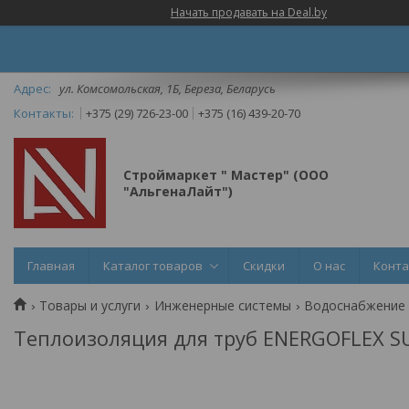
Начать продавать на Deal.by
ул. Комсомольская, 1Б, Береза, Беларусь
+375 (29) 726-23-00
+375 (16) 439-20-70
Строймаркет " Мастер" (ООО
"АльгенаЛайт")
Главная
Каталог товаров
Скидки
О нас
Конт
Товары и услуги
Инженерные системы
Водоснабжение
Теплоизоляция для труб ENERGOFLEX SU