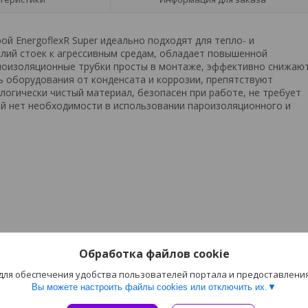
ой EnergoflexR Super идеально подходят для тепло- и
лий стоек к агрессивным средам, обладает повышенной
плоизоляционные трубки просты в монтаже, эффективно снижаю
 оборудования от конденсата и коррозии, препятствуют
логически чистый материал, безопасен при работе, не требует
ий нет необходимости в использовании пароизоляционного и
Обработка файлов cookie
 для обеспечения удобства пользователей портала и предоставлени
Вы можете настроить файлы cookies или отключить их.