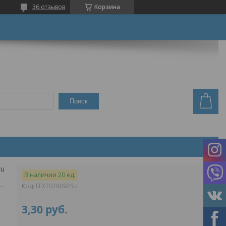
36 отзывов
Корзина
Поиск
Теплоизоляция для труб energoflex super 28/9-2
В наличии 20 ед.
Код:
EFXT028092SU
3,30
руб.