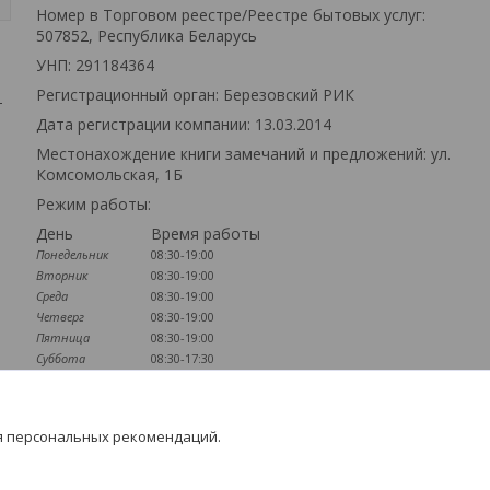
Номер в Торговом реестре/Реестре бытовых услуг:
507852, Республика Беларусь
УНП: 291184364
Регистрационный орган: Березовский РИК
т
Дата регистрации компании: 13.03.2014
Местонахождение книги замечаний и предложений: ул.
Комсомольская, 1Б
Режим работы:
День
Время работы
Понедельник
08:30-19:00
Вторник
08:30-19:00
Среда
08:30-19:00
Четверг
08:30-19:00
Пятница
08:30-19:00
Суббота
08:30-17:30
Воскресенье
09:00-16:00
Наличие документов
я персональных рекомендаций.