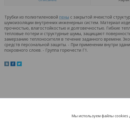
Трубки из полиэтиленовой
пены
с закрытой ячеистой структур
шумоизоляции внутренних инженерных систем. Материал изде
прочностью, влагостойкостью и долговечностью. Гибкие те
тепловые потери и структурные шумы, защищают поверхность
замерзанию теплоносителя в течение заданного времени. Эко
средств персональной защиты. - При применении внутри здан
покровного слоев. - Группа горючести Г1.
Мы используем файлы cookies