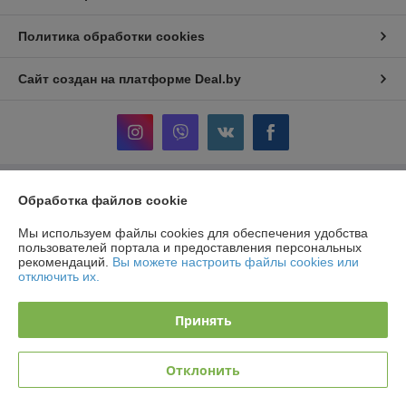
Политика обработки cookies
Сайт создан на платформе Deal.by
Обработка файлов cookie
Информация для покупателя
Юридическое лицо:
ООО «АльгенаЛайт»
Мы используем файлы cookies для обеспечения удобства
225209, г. Береза Брестской обл., ул. Комсомольская, 1Б
пользователей портала и предоставления персональных
рекомендаций.
Вы можете настроить файлы cookies или
Регистрационный номер ЕГР: 291184364
отключить их.
УНП: 291184364
Принять
Регистрационный орган: Березовский РИК
Дата регистрации компании: 13.03.2014
Отклонить
Местонахождение книги жалоб и предложений: ул. Комсомольская, 1Б