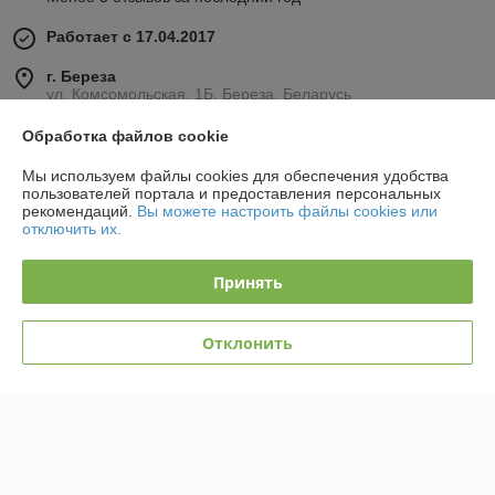
Работает с 17.04.2017
г. Береза
ул. Комсомольская, 1Б, Береза, Беларусь
Контакты
Обработка файлов cookie
Мы используем файлы cookies для обеспечения удобства
Сегодня работает с 08:30 до 17:30
пользователей портала и предоставления персональных
Показать весь график работы
рекомендаций.
Вы можете настроить файлы cookies или
отключить их.
Отзывы о магазине
Принять
36 отзывов за всё время
Отклонить
Вячеслав
22.09.2025
Отлично
Покупатель
26.05.2025
Отлично