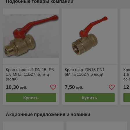
Подобные товары компании
Кран шаровый DN 15, PN
Кран шар. DN15 PN1
Кр
1,6 МПа; 11Б27п5, м-ц
6МПа 11б27п5 /вод/
1,6
(вода)
со 
10,30
7,50
12
руб.
руб.
Купить
Купить
Акционные предложения и новинки