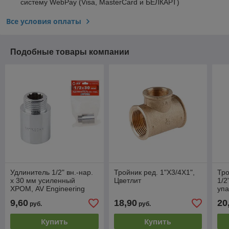
систему WebPay (Visa, MasterCard и БЕЛКАРТ)
Все условия оплаты
Подобные товары компании
Удлинитель 1/2" вн.-нар.
Тройник ред. 1"X3/4X1",
Тро
х 30 мм усиленный
Цветлит
1/2
ХРОМ, AV Engineering
упа
(инд. упак.)
9,60
18,90
20
руб.
руб.
Купить
Купить