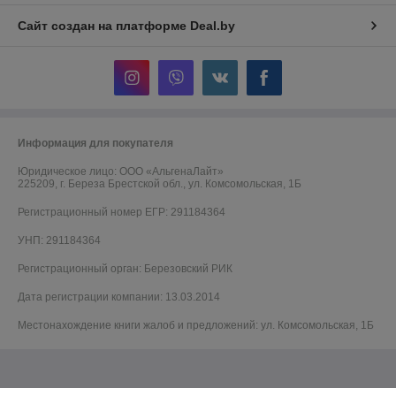
Сайт создан на платформе Deal.by
Информация для покупателя
Юридическое лицо:
ООО «АльгенаЛайт»
225209, г. Береза Брестской обл., ул. Комсомольская, 1Б
Регистрационный номер ЕГР: 291184364
УНП: 291184364
Регистрационный орган: Березовский РИК
Дата регистрации компании: 13.03.2014
Местонахождение книги жалоб и предложений: ул. Комсомольская, 1Б