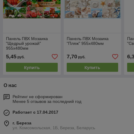
Панель ПВХ Мозаика
Панель ПВХ Мозаика
Па
"Щедрый урожай"
"Пляж" 955х480мм
"Св
955х480мм
5,45
7,70
6,
руб.
руб.
Купить
Купить
О нас
Рейтинг не сформирован
Менее 5 отзывов за последний год
Работает с 17.04.2017
г. Береза
ул. Комсомольская, 1Б, Береза, Беларусь