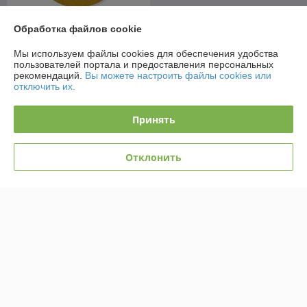
Обработка файлов cookie
Шлифлист 225мм круг P180
Мы используем файлы cookies для обеспечения удобства
бумага, самосцепл. (8+1
пользователей портала и предоставления персональных
отв.) Abraforce
рекомендаций.
Вы можете настроить файлы cookies или
В наличии 2 ед.
отключить их.
5,30
руб./упаковка
Принять
Купить
Отклонить
О нас
Рейтинг не сформирован
Менее 5 отзывов за последний год
Работает с 17.04.2017
г. Береза
ул. Комсомольская, 1Б, Береза, Беларусь
Контакты