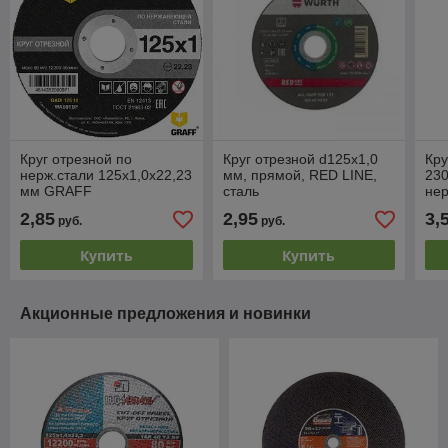
Круг отрезной по
Круг отрезной d125х1,0
Кру
нерж.стали 125х1,0х22,23
мм, прямой, RED LINE,
230
мм GRAFF
сталь
нер
LU
2,85
2,95
3,
руб.
руб.
Купить
Купить
Акционные предложения и новинки