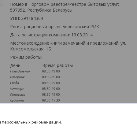
Номер в Торговом реестре/Реестре бытовых услуг:
507852, Республика Беларусь
УНП: 291184364
Регистрационный орган: Березовский РИК
Дата регистрации компании: 13.03.2014
Местонахождение книги замечаний и предложений: ул.
Комсомольская, 1Б
Режим работы:
День
Время работы
Понедельник
08:30-19:00
Вторник
08:30-19:00
Среда
08:30-19:00
Четверг
08:30-19:00
Пятница
08:30-19:00
Суббота
08:30-17:30
Воскресенье
09:00-16:00
Наличие документов
я персональных рекомендаций.