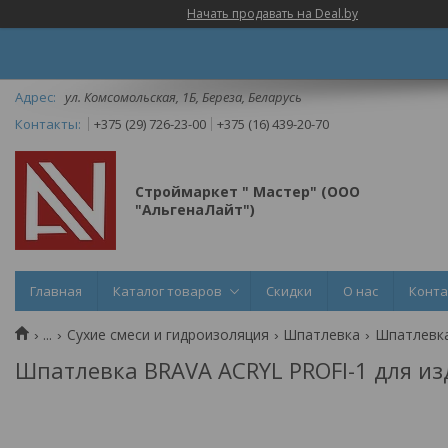
Начать продавать на Deal.by
ул. Комсомольская, 1Б, Береза, Беларусь
+375 (29) 726-23-00
+375 (16) 439-20-70
Строймаркет " Мастер" (ООО
"АльгенаЛайт")
Главная
Каталог товаров
Скидки
О нас
Конт
...
Сухие смеси и гидроизоляция
Шпатлевка
Шпатлевка 
Шпатлевка BRAVA ACRYL PROFI-1 для изд.