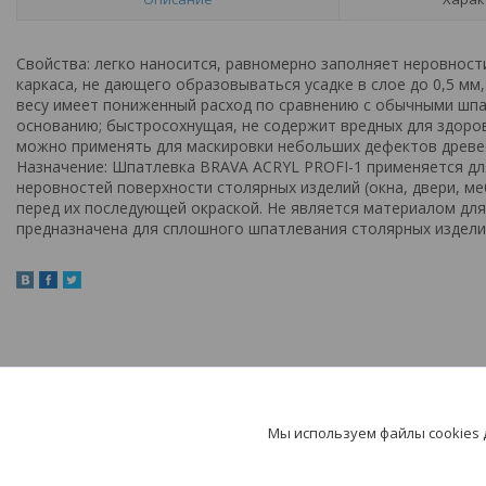
Свойства: легко наносится, равномерно заполняет неровност
каркаса, не дающего образовываться усадке в слое до 0,5 мм
весу имеет пониженный расход по сравнению с обычными шпа
основанию; быстросохнущая, не содержит вредных для здоро
можно применять для маскировки небольших дефектов древес
Назначение: Шпатлевка BRAVA ACRYL PROFI-1 применяется дл
неровностей поверхности столярных изделий (окна, двери, меб
перед их последующей окраской. Не является материалом для
предназначена для сплошного шпатлевания столярных издели
Мы используем файлы cookies