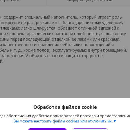
и, содержит специальный наполнитель, который играет роль
, покрытие не растрескивается; благодаря низкому удельному
тлевками; легко шлифуется, обладает отличной адгезией к
вья человека органических растворителей; цветную шпатлевку
ины перед последующей отделкой ее лаками или красками.
я качественного исправления небольших повреждений и
ель и т. д., кроме полов), эксплуатируемых внутри помещений,
 заполнения V-образных швов и защиты торцов, не
й.
Обработка файлов cookie
 для обеспечения удобства пользователей портала и предоставлени
Вы можете настроить файлы cookies или отключить их.