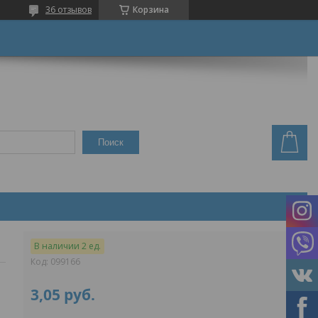
36 отзывов
Корзина
Поиск
В наличии 2 ед.
Код:
099166
3,05
руб.