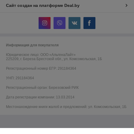
Сайт создан на платформе Deal.by
Информация для покупателя
Юридическое лицо:
ООО «АльгенаЛайт»
225209, г. Береза Брестской обл., ул. Комсомольская, 1Б
Регистрационный номер ЕГР: 291184364
УНП: 291184364
Регистрационный орган: Березовский РИК
Дата регистрации компании: 13.03.2014
Местонахождение книги жалоб и предложений: ул. Комсомольская, 1Б