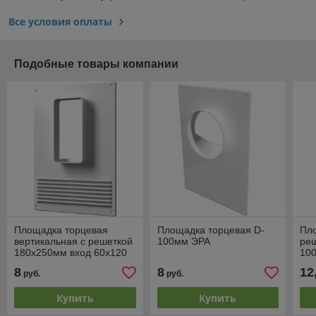
Все условия оплаты
Подобные товары компании
Площадка торцевая
Площадка торцевая D-
Пло
вертикальная с решеткой
100мм ЭРА
ре
180х250мм вход 60х120
10
ЭРА 612ПТВР
8
8
12
руб.
руб.
Купить
Купить