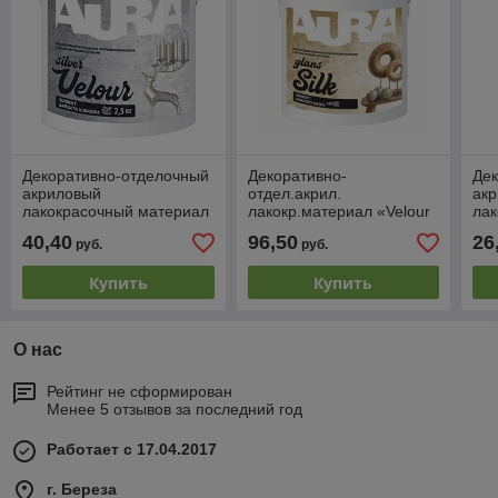
Декоративно-отделочный
Декоративно-
Де
акриловый
отдел.акрил.
ак
лакокрасочный материал
лакокр.материал «Velour
ла
"Velour silver", банка 1кг
Silver», банка 2,5 кг с
"Sa
40,40
96,50
26
руб.
руб.
доб.Versacol; V100
Gol
Купить
Купить
О нас
Рейтинг не сформирован
Менее 5 отзывов за последний год
Работает с 17.04.2017
г. Береза