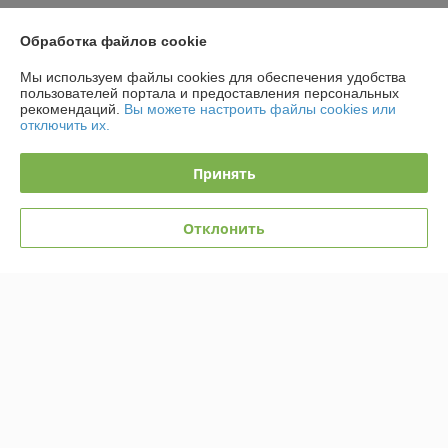
О нас
Обработка файлов cookie
Контакты
Мы используем файлы cookies для обеспечения удобства
пользователей портала и предоставления персональных
рекомендаций.
Вы можете настроить файлы cookies или
Доставка и оплата
отключить их.
График работы
Принять
Полная версия сайта
Отклонить
Политика обработки cookies
Сайт создан на платформе Deal.by
Информация для покупателя