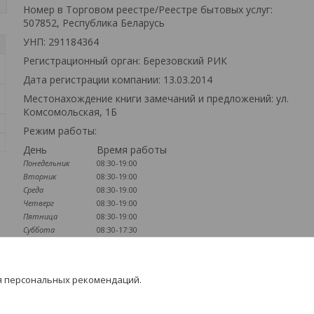
Номер в Торговом реестре/Реестре бытовых услуг:
507852, Республика Беларусь
УНП: 291184364
Регистрационный орган: Березовский РИК
Дата регистрации компании: 13.03.2014
Местонахождение книги замечаний и предложений: ул.
Комсомольская, 1Б
Режим работы:
День
Время работы
Понедельник
08:30-19:00
Вторник
08:30-19:00
Среда
08:30-19:00
Четверг
08:30-19:00
Пятница
08:30-19:00
Суббота
08:30-17:30
Воскресенье
09:00-16:00
Наличие документов
я персональных рекомендаций.