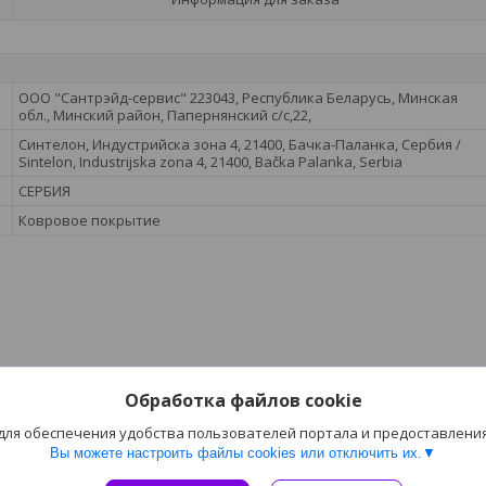
ООО "Сантрэйд-сервис" 223043, Республика Беларусь, Минская
обл., Минский район, Папернянский с/с,22,
Синтелон, Индустрийска зона 4, 21400, Бачка-Паланка, Сербия /
Sintelon, Industrijska zona 4, 21400, Bačka Palanka, Serbia
СЕРБИЯ
Ковровое покрытие
Обработка файлов cookie
 для обеспечения удобства пользователей портала и предоставлени
Вы можете настроить файлы cookies или отключить их.