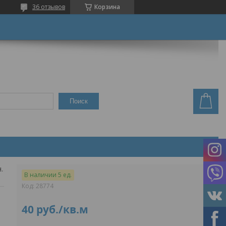
36 отзывов
Корзина
Поиск
Напольное покр. иглопробивное energy urb 966 (черный) 1,0м
В наличии 5 ед.
Код:
28774
40
руб.
/кв.м