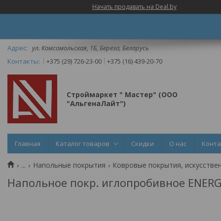
Начать продавать на Deal.by
ул. Комсомольская, 1Б, Береза, Беларусь
+375 (29) 726-23-00
+375 (16) 439-20-70
Строймаркет " Мастер" (ООО
"АльгенаЛайт")
Главная
Каталог товаров
Скидки
О нас
Конт
...
Напольные покрытия
Ковровые покрытия, искусстве
Напольное покр. иглопробивное ENERG