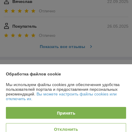
Вячеслав
22.09.2025
Отлично
Покупатель
26.05.2025
Отлично
Показать все отзывы
О нас
Обработка файлов cookie
Контакты
Мы используем файлы cookies для обеспечения удобства
пользователей портала и предоставления персональных
рекомендаций.
Вы можете настроить файлы cookies или
Доставка и оплата
отключить их.
График работы
Принять
Полная версия сайта
Отклонить