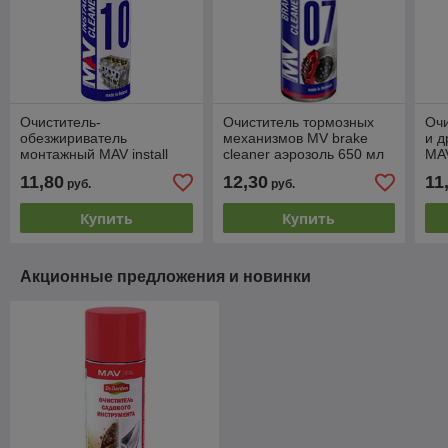
Очиститель-
Очиститель тормозных
Оч
обезжириватель
механизмов MV brake
и д
монтажный MAV install
cleaner аэрозоль 650 мл
MA
cleaner аэрозоль 650
аэр
11,80
12,30
11
руб.
руб.
мл/365 гр
Купить
Купить
Акционные предложения и новинки