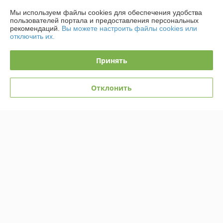
Мы используем файлы cookies для обеспечения удобства
пользователей портала и предоставления персональных
Полная версия сайта
рекомендаций.
Вы можете настроить файлы cookies или
отключить их.
Политика обработки cookies
Принять
Сайт создан на платформе Deal.by
Отклонить
Информация для покупателя
Юридическое лицо:
ООО «АльгенаЛайт»
225209, г. Береза Брестской обл., ул. Комсомольская, 1Б
Регистрационный номер ЕГР: 291184364
УНП: 291184364
Регистрационный орган: Березовский РИК
Дата регистрации компании: 13.03.2014