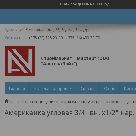
Начать продавать на Deal.by
ул. Комсомольская, 1Б, Береза, Беларусь
+375 (29) 726-23-00
+375 (16) 439-20-70
Строймаркет " Мастер" (ООО
"АльгенаЛайт")
Главная
Каталог товаров
Скидки
О нас
Конт
...
Полотенцесушители и комплектующие
Комплектующи
Американка угловая 3/4" вн. х1/2" нар.