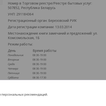
Номер в Торговом реестре/Реестре бытовых услуг:
507852, Республика Беларусь
УНП: 291184364
Регистрационный орган: Березовский РИК
Дата регистрации компании: 13.03.2014
Местонахождение книги замечаний и предложений: ул.
Комсомольская, 1Б
Режим работы:
День
Время работы
Понедельник
08:30-19:00
Вторник
08:30-19:00
Среда
08:30-19:00
Четверг
08:30-19:00
Пятница
08:30-19:00
Суббота
08:30-17:30
Воскресенье
09:00-16:00
Наличие документов
я персональных рекомендаций.