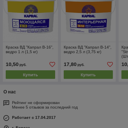
Краска ВД "Капрал В-16",
Краска ВД "Капрал В-14",
Кра
ведро 1 л (1,5 кг)
ведро 2,5 л (3,75 кг)
"St
(Шт
л (
10,50
17,80
10
руб.
руб.
Купить
Купить
О нас
Рейтинг не сформирован
Менее 5 отзывов за последний год
Работает с 17.04.2017
г. Береза