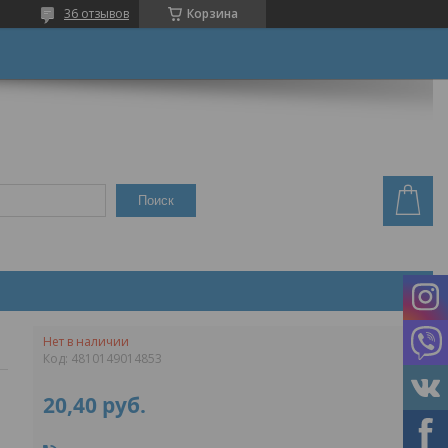
36 отзывов
Корзина
Поиск
Нет в наличии
Код:
4810149014853
20,40
руб.