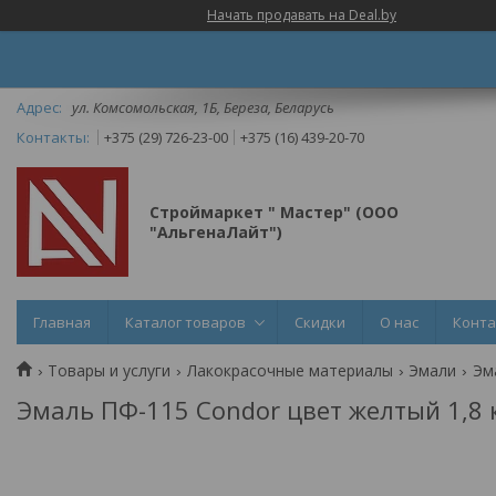
Начать продавать на Deal.by
ул. Комсомольская, 1Б, Береза, Беларусь
+375 (29) 726-23-00
+375 (16) 439-20-70
Строймаркет " Мастер" (ООО
"АльгенаЛайт")
Главная
Каталог товаров
Скидки
О нас
Конт
Товары и услуги
Лакокрасочные материалы
Эмали
Эм
Эмаль ПФ-115 Condor цвет желтый 1,8 