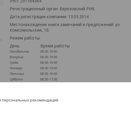
УНП: 291184364
Регистрационный орган: Березовский РИК
Дата регистрации компании: 13.03.2014
Местонахождение книги замечаний и предложений: ул.
Комсомольская, 1Б
Режим работы:
-
День
Время работы
Понедельник
08:30-19:00
Вторник
08:30-19:00
Среда
08:30-19:00
Четверг
08:30-19:00
Пятница
08:30-19:00
Суббота
08:30-17:30
Воскресенье
09:00-16:00
Наличие документов
я персональных рекомендаций.