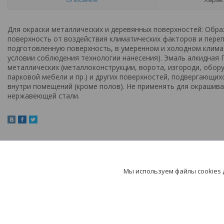
Для окраски металлических и деревянных поверхностей: Об
поверхность от воздействия климатических факторов и пере
подготовленную поверхность, в умеренном и холодном климат
условии соблюдения технологии нанесения). Эмаль алкидная
металлических (металлоконструкции, ворота, изгороди, обору
парковой мебели и пр.) и других поверхностей, подвергающи
внутри помещений (кроме полов). Не применять для окрашив
нержавеющей стали.
Мы используем файлы cookies