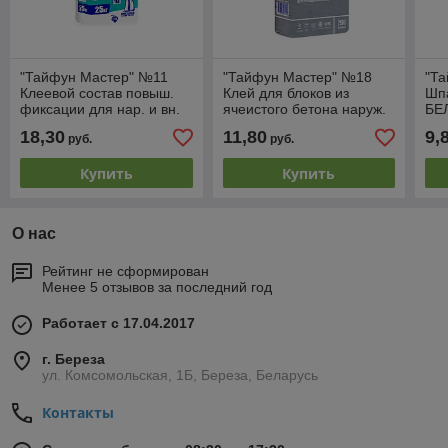
"Тайфун Мастер" №11
"Тайфун Мастер" №18
"Т
Клеевой состав повыш.
Клей для блоков из
Шп
фиксации для нар. и вн.
ячеистого бетона наруж.
БЕ
работ меш. 25 кг
и внутр. меш. 25 кг
вну
18,30
11,80
9,
руб.
руб.
Купить
Купить
О нас
Рейтинг не сформирован
Менее 5 отзывов за последний год
Работает с 17.04.2017
г. Береза
ул. Комсомольская, 1Б, Береза, Беларусь
Контакты