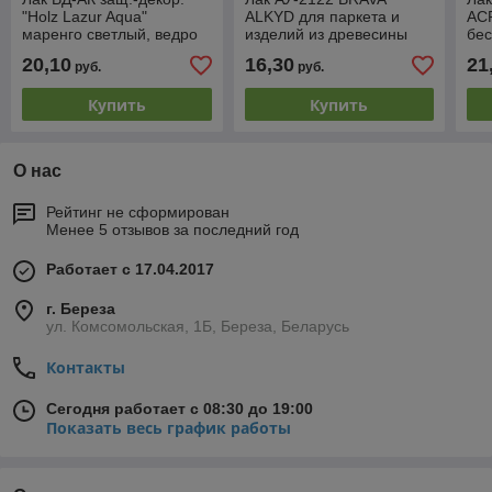
"Holz Lazur Aqua"
ALKYD для паркета и
AC
маренго светлый, ведро
изделий из древесины
бес
0,9 л (0,9 кг)
бесцв. гл. 1,0 л (0,7 кг)
кг)
20,10
16,30
21
руб.
руб.
Купить
Купить
О нас
Рейтинг не сформирован
Менее 5 отзывов за последний год
Работает с 17.04.2017
г. Береза
ул. Комсомольская, 1Б, Береза, Беларусь
Контакты
Сегодня работает с 08:30 до 19:00
Показать весь график работы