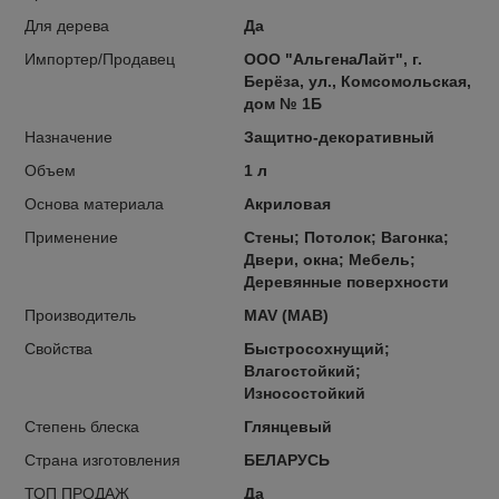
Для дерева
Да
Импортер/Продавец
ООО "АльгенаЛайт", г.
Берёза, ул., Комсомольская,
дом № 1Б
Назначение
Защитно-декоративный
Объем
1 л
Основа материала
Акриловая
Применение
Стены; Потолок; Вагонка;
Двери, окна; Мебель;
Деревянные поверхности
Производитель
MAV (МАВ)
Свойства
Быстросохнущий;
Влагостойкий;
Износостойкий
Степень блеска
Глянцевый
Страна изготовления
БЕЛАРУСЬ
ТОП ПРОДАЖ
Да