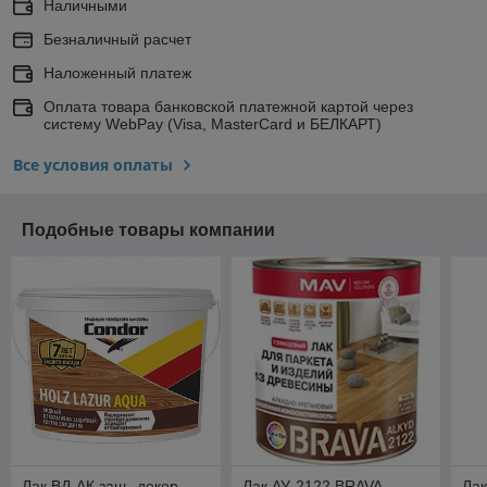
Наличными
Безналичный расчет
Наложенный платеж
Оплата товара банковской платежной картой через
систему WebPay (Visa, MasterCard и БЕЛКАРТ)
Все условия оплаты
Подобные товары компании
Лак ВД-АК защ.-декор.
Лак АУ-2122 BRAVA
Лак