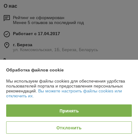
О нас
Рейтинг не сформирован
Менее 5 отзывов за последний год
Работает с 17.04.2017
г. Береза
ул. Комсомольская, 1Б, Береза, Беларусь
Контакты
Обработка файлов cookie
Сегодня работает с 08:30 до 19:00
Показать весь график работы
Мы используем файлы cookies для обеспечения удобства
пользователей портала и предоставления персональных
рекомендаций.
Вы можете настроить файлы cookies или
отключить их.
Отзывы о магазине
36 отзывов за всё время
Принять
Вячеслав
22.09.2025
Отклонить
Отлично