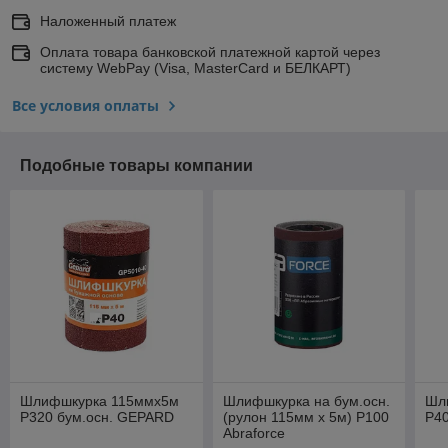
Наложенный платеж
Оплата товара банковской платежной картой через
систему WebPay (Visa, MasterCard и БЕЛКАРТ)
Все условия оплаты
Подобные товары компании
Шлифшкурка 115ммх5м
Шлифшкурка на бум.осн.
Шл
Р320 бум.осн. GEPARD
(рулон 115мм х 5м) Р100
Р4
Abraforce