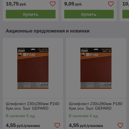
10,75
9,05
10
руб.
руб.
Купить
Купить
Акционные предложения и новинки
Шлифлист 230х280мм Р240
Шлифлист 230х280мм Р180
бум.осн. 5шт. GEPARD
бум.осн. 5шт. GEPARD
В наличии 5 ед.
В наличии 4 ед.
4,55
4,55
руб./упаковка
руб./упаковка