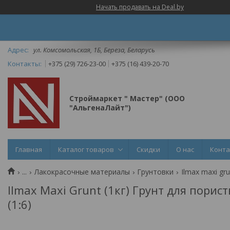
Начать продавать на Deal.by
ул. Комсомольская, 1Б, Береза, Беларусь
+375 (29) 726-23-00
+375 (16) 439-20-70
Строймаркет " Мастер" (ООО
"АльгенаЛайт")
Главная
Каталог товаров
Скидки
О нас
Конт
...
Лакокрасочные материалы
Грунтовки
Ilmax maxi gr
Ilmax Maxi Grunt (1кг) Грунт для пори
(1:6)