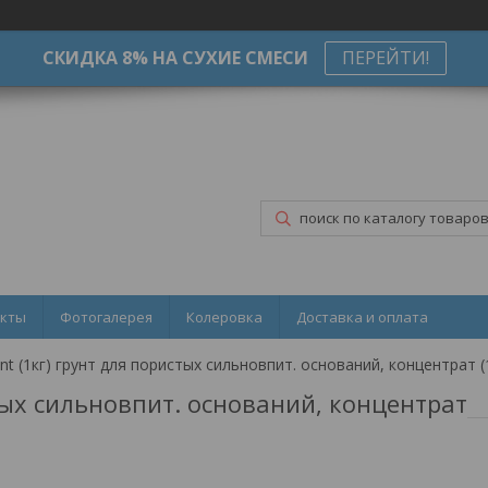
СКИДКА 8% НА СУХИЕ СМЕСИ
ПЕРЕЙТИ!
акты
Фотогалерея
Колеровка
Доставка и оплата
unt (1кг) грунт для пористых сильновпит. оснований, концентрат (1
стых сильновпит. оснований, концентрат