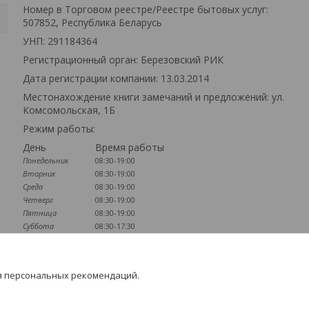
Номер в Торговом реестре/Реестре бытовых услуг:
507852, Республика Беларусь
УНП: 291184364
Регистрационный орган: Березовский РИК
Дата регистрации компании: 13.03.2014
Местонахождение книги замечаний и предложений: ул.
Комсомольская, 1Б
Режим работы:
День
Время работы
Понедельник
08:30-19:00
Вторник
08:30-19:00
Среда
08:30-19:00
Четверг
08:30-19:00
Пятница
08:30-19:00
Суббота
08:30-17:30
Воскресенье
09:00-16:00
Наличие документов
я персональных рекомендаций.