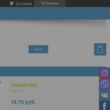
36 отзывов
Корзина
Поиск
:6)
В наличии 10 ед.
Код:
5902
18,70
руб.