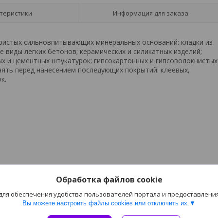
теристики
Информация для заказа
пористых сильновпитывающих минеральных оснований: кладки из
е виды легких бетонов; керамических и силикатных изделий;
ых и цементных штукатурок; гипсокартонных и гипсоволокнистых
нять перед нанесением последующих покрытий: клеевых,
к.
Обработка файлов cookie
 для обеспечения удобства пользователей портала и предоставлени
Вы можете настроить файлы cookies или отключить их.