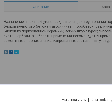
Описание
Харак
Назначение ilmax maxi grunt предназначен для грунтования 
блоков ячеистого бетона (газосиликат), поробетон, различны
блоков из поризованной керамики; легких штукатурок; гипсов
листов; арболита. Область применения Рекомендуется приме
ремонтных и прочих специализированных составов; штукатуро
Мы используем файлы cookies