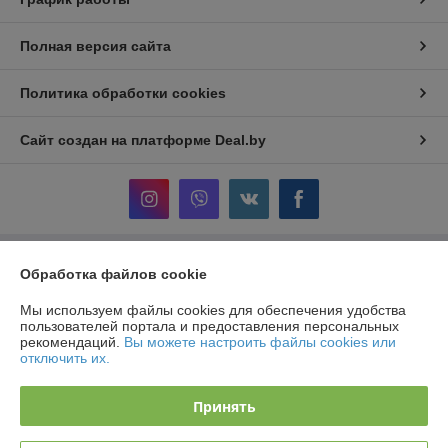
Полная версия сайта
Политика обработки cookies
Сайт создан на платформе Deal.by
Обработка файлов cookie
Информация для покупателя
Юридическое лицо:
ООО «АльгенаЛайт»
Мы используем файлы cookies для обеспечения удобства
225209, г. Береза Брестской обл., ул. Комсомольская, 1Б
пользователей портала и предоставления персональных
рекомендаций.
Вы можете настроить файлы cookies или
Регистрационный номер ЕГР: 291184364
отключить их.
УНП: 291184364
Принять
Регистрационный орган: Березовский РИК
Дата регистрации компании: 13.03.2014