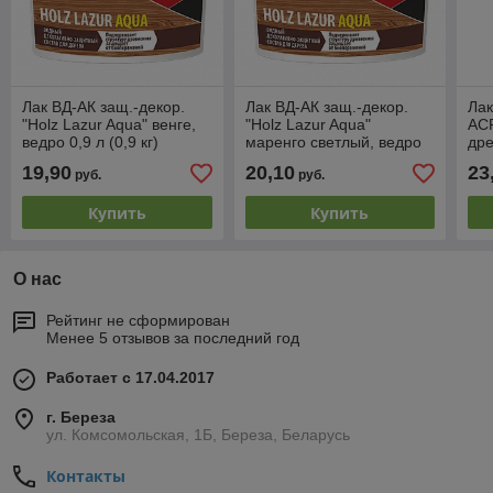
Лак ВД-АК защ.-декор.
Лак ВД-АК защ.-декор.
Лак
"Holz Lazur Aqua" венге,
"Holz Lazur Aqua"
ACR
ведро 0,9 л (0,9 кг)
маренго светлый, ведро
дре
0,9 л (0,9 кг)
(1,0
19,90
20,10
23
руб.
руб.
Купить
Купить
О нас
Рейтинг не сформирован
Менее 5 отзывов за последний год
Работает с 17.04.2017
г. Береза
ул. Комсомольская, 1Б, Береза, Беларусь
Контакты