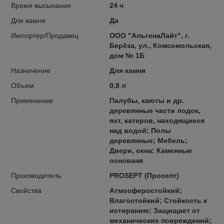
Время высыхания
24 ч
Для камня
Да
Импортер/Продавец
ООО "АльгенаЛайт", г.
Берёза, ул., Комсомольская,
дом № 1Б
Назначение
Для камня
Объем
0,9 л
Применение
Палубы, каюты и др.
деревянные части лодок,
яхт, катеров, находящиеся
над водой; Полы
деревянные; Мебель;
Двери, окна; Каменные
основаня
Производитель
PROSEPT (Просепт)
Свойства
Атмосферостойкий;
Влагостойкий; Стойкость к
истиранию; Защищает от
механических повреждений;