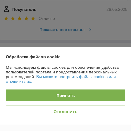
Покупатель
26.05.2025
Отлично
Показать все отзывы
О нас
Обработка файлов cookie
Контакты
Мы используем файлы cookies для обеспечения удобства
пользователей портала и предоставления персональных
рекомендаций.
Вы можете настроить файлы cookies или
Доставка и оплата
отключить их.
График работы
Принять
Полная версия сайта
Отклонить
Политика обработки cookies