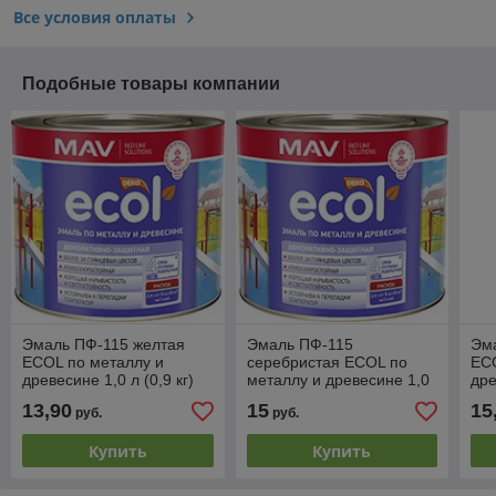
Все условия оплаты
Подобные товары компании
Эмаль ПФ-115 желтая
Эмаль ПФ-115
Эм
ECOL по металлу и
серебристая ECOL по
ECO
древесине 1,0 л (0,9 кг)
металлу и древесине 1,0
дре
л (0,8 кг)
13,90
15
15
руб.
руб.
Купить
Купить