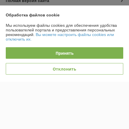
Полная версия сайта
Политика обработки cookies
Обработка файлов cookie
Мы используем файлы cookies для обеспечения удобства
Сайт создан на платформе Deal.by
пользователей портала и предоставления персональных
рекомендаций.
Вы можете настроить файлы cookies или
отключить их.
Принять
Информация для покупателя
Отклонить
Юридическое лицо:
ООО «АльгенаЛайт»
225209, г. Береза Брестской обл., ул. Комсомольская, 1Б
Регистрационный номер ЕГР: 291184364
УНП: 291184364
Регистрационный орган: Березовский РИК
Дата регистрации компании: 13.03.2014
Местонахождение книги жалоб и предложений: ул. Комсомольская, 1Б