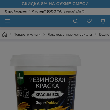
СКИДКА 8% НА СУХИЕ СМЕСИ
Строймаркет " Мастер" (ООО "АльгенаЛайт")
Товары и услуги
Лакокрасочные материалы
Водно