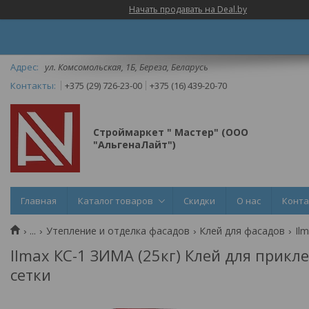
Начать продавать на Deal.by
ул. Комсомольская, 1Б, Береза, Беларусь
+375 (29) 726-23-00
+375 (16) 439-20-70
Строймаркет " Мастер" (ООО
"АльгенаЛайт")
Главная
Каталог товаров
Скидки
О нас
Конт
...
Утепление и отделка фасадов
Клей для фасадов
Ilmax КС-1 ЗИМА (25кг) Клей для прикл
сетки