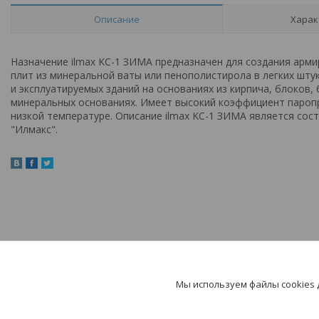
Описание
Харак
Назначение ilmax KC-1 ЗИМА предназначен для создания арми
плит из минеральной ваты или пенополистирола в легких шту
и эксплуатируемых зданий на основаниях из кирпича, блоков,
минеральных основаниях. Имеет высокий коэффициент пароп
низкой температуре. Описание ilmax KC-1 ЗИМА является сос
"Илмакс".
Мы используем файлы cookies