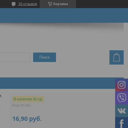
36 отзывов
Корзина
Поиск
Ilmax кс-1 зима (25кг) клей для приклеивания теплоиз. мат-лов и армир. сетки
В наличии 42 ед.
Код:
91390
16,90
руб.