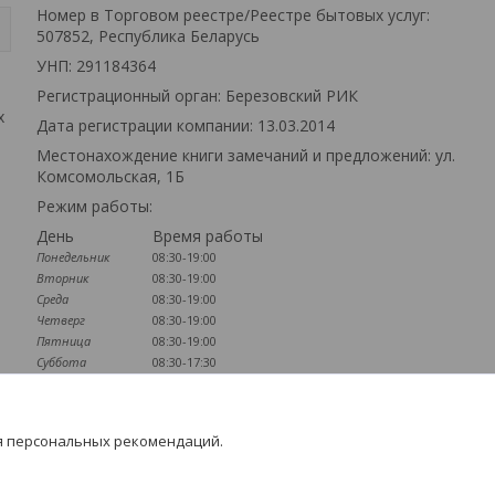
Номер в Торговом реестре/Реестре бытовых услуг:
507852, Республика Беларусь
УНП: 291184364
Регистрационный орган: Березовский РИК
х
Дата регистрации компании: 13.03.2014
Местонахождение книги замечаний и предложений: ул.
Комсомольская, 1Б
Режим работы:
День
Время работы
Понедельник
08:30-19:00
Вторник
08:30-19:00
Среда
08:30-19:00
Четверг
08:30-19:00
Пятница
08:30-19:00
Суббота
08:30-17:30
Воскресенье
09:00-16:00
Наличие документов
я персональных рекомендаций.