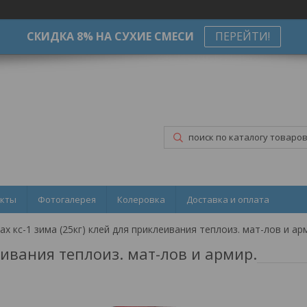
СКИДКА 8% НА СУХИЕ СМЕСИ
ПЕРЕЙТИ!
акты
Фотогалерея
Колеровка
Доставка и оплата
еивания теплоиз. мат-лов и армир.