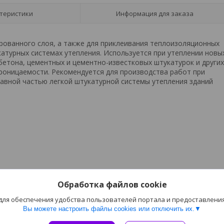
теристики
Информация для заказа
рованного слоя, а также для приклеивания теплоизоляционных
катурных системах утепления. Используется при утеплении новы
 бетона, цементных и цементно-известковых штукатурок и других
роницаемости. Рекомендуется для производства работ при
тавной частью легкой штукатурной системы утепления зданий
Обработка файлов cookie
 для обеспечения удобства пользователей портала и предоставлени
Вы можете настроить файлы cookies или отключить их.