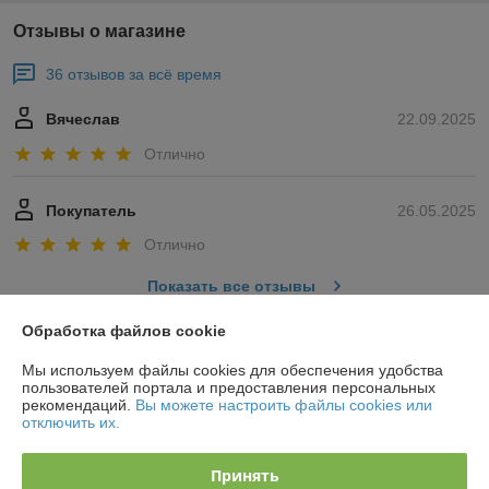
Отзывы о магазине
36 отзывов за всё время
Вячеслав
22.09.2025
Отлично
Покупатель
26.05.2025
Отлично
Показать все отзывы
Обработка файлов cookie
О нас
Мы используем файлы cookies для обеспечения удобства
пользователей портала и предоставления персональных
рекомендаций.
Вы можете настроить файлы cookies или
Контакты
отключить их.
Доставка и оплата
Принять