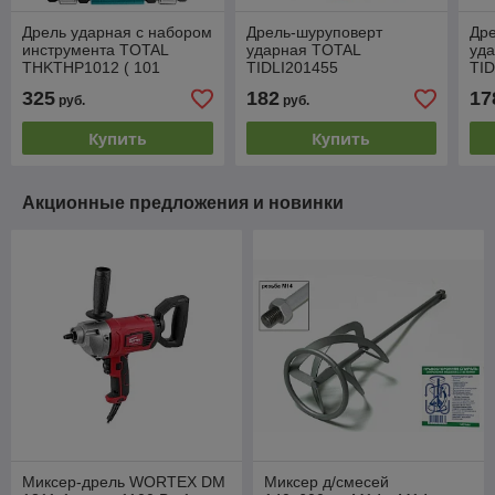
Дрель ударная с набором
Дрель-шуруповерт
Др
инструмента TOTAL
ударная TOTAL
уд
THKTHP1012 ( 101
TIDLI201455
TID
предмет)
325
182
17
руб.
руб.
Купить
Купить
Акционные предложения и новинки
Миксер-дрель WORTEX DM
Миксер д/смесей