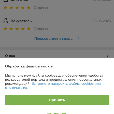
Отлично
Покупатель
26.05.2025
Отлично
Показать все отзывы
О нас
Обработка файлов cookie
Контакты
Мы используем файлы cookies для обеспечения удобства
пользователей портала и предоставления персональных
Доставка и оплата
рекомендаций.
Вы можете настроить файлы cookies или
отключить их.
График работы
Принять
Полная версия сайта
Отклонить