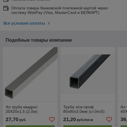
Оплата товара банковской платежной картой через
систему WebPay (Visa, MasterCard и БЕЛКАРТ)
Все условия оплаты
Подобные товары компании
Ал труба квадрат
Труба э/св проф.
Ал 
20Х20х1,5 (2,0м)
80х80х3,0мм (ст.3пс5)
40Х
27,70
21,20
36
руб.
руб./пог.м